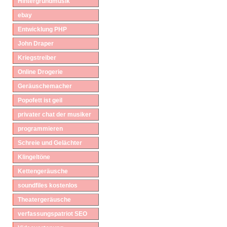
Hintergrundmusik
ebay
Entwicklung PHP
John Draper
Kriegstreiber
Online Drogerie
Geräuschemacher
Popofett ist geil
privater chat der musiker
programmieren
Schreie und Gelächter
Klingeltöne
Kettengeräusche
soundfiles kostenlos
Theatergeräusche
verfassungspatriot SEO